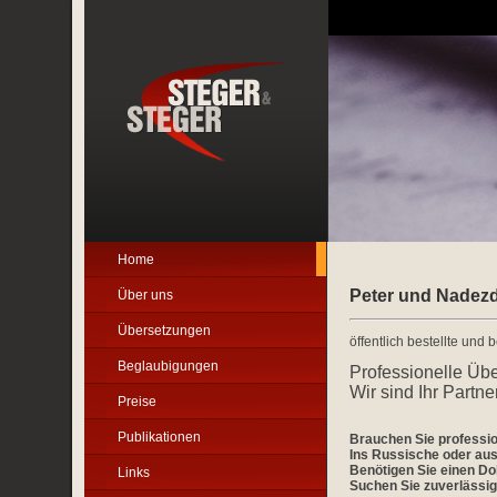
Home
Peter und Nadezd
Über uns
Übersetzungen
öffentlich bestellte und
Beglaubigungen
Professionelle Üb
Wir sind Ihr Partn
Preise
Publikationen
Brauchen Sie professio
Ins Russische oder au
Benötigen Sie einen D
Links
Suchen Sie zuverlässige