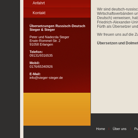
Anfahrt
Wir sind deutsch-russisc
Kontakt
Wirtschaftsverbänden u
Deutsch) verweisen, hab
Friedrich-Alexander-Un
Übersetzungen Russisch-Deutsch
Fürth als Übersetzer und
Steger & Steger
Wir freuen uns auf die 
Peter und Nadezda Steger
Erwin-Rommel-Str. 2
Übersetzen und Dolmet
91058 Erlangen
Telefon:
09131/9316535
Mobil:
0176/65340926
E-Mail:
info@steger-steger.de
Home
Über uns
Pu